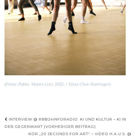
(Fotos: Public Moves Linz 2025 / Elias Choi-Buttinger)
Beitragsnavigation
INTERVIEW @ RBB24INFORADIO: KI UND KULTUR – KI IN
DER GEGENWART [VORHERIGER BEITRAG]
KÖR „20 SECONDS FOR ART“ – VIDEO H.A.U.S. @