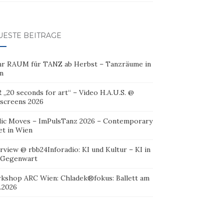
UESTE BEITRÄGE
r RAUM für TANZ ab Herbst – Tanzräume in
n
 „20 seconds for art“ – Video H.A.U.S. @
oscreens 2026
lic Moves – ImPulsTanz 2026 – Contemporary
et in Wien
rview @ rbb24Inforadio: KI und Kultur – KI in
 Gegenwart
kshop ARC Wien: Chladek®fokus: Ballett am
.2026