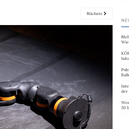
Nächste
NE
Meh
Wie
KÖR
Inf
Pub
Ball
Inte
der
Wor
30.5