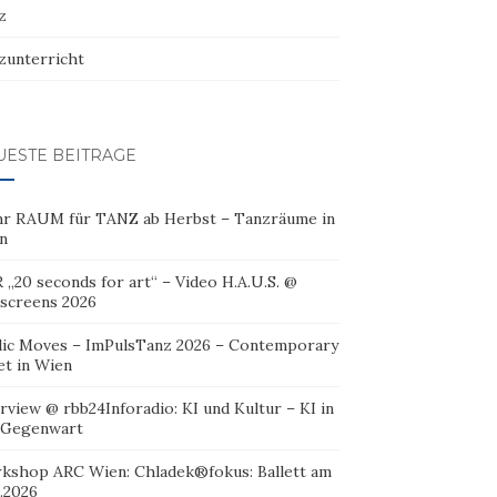
z
zunterricht
UESTE BEITRÄGE
r RAUM für TANZ ab Herbst – Tanzräume in
n
 „20 seconds for art“ – Video H.A.U.S. @
oscreens 2026
lic Moves – ImPulsTanz 2026 – Contemporary
et in Wien
rview @ rbb24Inforadio: KI und Kultur – KI in
 Gegenwart
kshop ARC Wien: Chladek®fokus: Ballett am
.2026