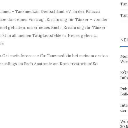
Tan
med – Tanzmedizin Deutschland e.V. an der Palucca
Tan
habe dort einen Vortrag „Ernährung für Tänzer – von der
mel gehalten, unser neues Buch „Ernährung für Tänzer“
rkt in all meinen Tätigkeitsfeldern, Neues gelernt…
NE
de!
 Ort mein Interesse für Tanzmedizin bei meinem ersten
Meh
Wie
nausflugs im Fach Anatomie am Konservatorium! So
KÖR
Inf
Pub
Ball
Inte
der
Wor
30.5