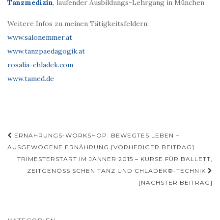
Tanzmedizin
, laufender Ausbildungs-Lehrgang in München
Weitere Infos zu meinen Tätigkeitsfeldern:
www.salonemmer.at
www.tanzpaedagogik.at
rosalia-chladek.com
www.tamed.de
Beitragsnavigation
ERNÄHRUNGS-WORKSHOP: BEWEGTES LEBEN –
AUSGEWOGENE ERNÄHRUNG [VORHERIGER BEITRAG]
TRIMESTERSTART IM JÄNNER 2015 – KURSE FÜR BALLETT,
ZEITGENÖSSISCHEN TANZ UND CHLADEK®-TECHNIK
[NÄCHSTER BEITRAG]