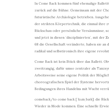
In Come Back kommen fünf ehemalige Ballett
zurück auf die Bühne. Gemeinsam mit der Chor
futuristische Archäologie betrieben. Ausgeh
der strikten Körpertechnik, die einmal ihre z
Rückschau oder persönliche Versäumnisse, so
und jetzt in diesen ´disziplinierten´, mit de
68 die Gesellschaft veränderte, haben sie an 
radikal und selbstironisch ihre eigene revol
Come Back ist kein Stück über das Ballett. O
zweitrangig, dafür umso zentraler als Tanzsy
Arbeitsweise seine eigene Politik der Möglic
choreografischen Spiel der Systeme hervortrit
Bedingungen ihres Handelns mit Wucht verrü
comeback/to come back [ˈkʌmˌbæk]: die Rückk
Wieder in Mode kommen. Eine schnelle Erwie