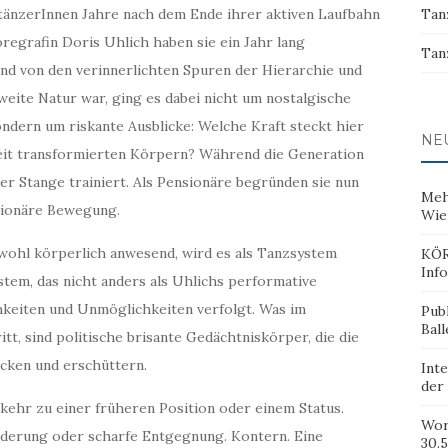
tänzerInnen Jahre nach dem Ende ihrer aktiven Laufbahn
Tan
egrafin Doris Uhlich haben sie ein Jahr lang
Tan
end von den verinnerlichten Spuren der Hierarchie und
weite Natur war, ging es dabei nicht um nostalgische
ndern um riskante Ausblicke: Welche Kraft steckt hier
NE
r Zeit transformierten Körpern? Während die Generation
der Stange trainiert. Als Pensionäre begründen sie nun
Meh
utionäre Bewegung.
Wie
bwohl körperlich anwesend, wird es als Tanzsystem
KÖR
Inf
stem, das nicht anders als Uhlichs performative
hkeiten und Unmöglichkeiten verfolgt. Was im
Pub
Ball
t, sind politische brisante Gedächtniskörper, die die
cken und erschüttern.
Inte
der
ehr zu einer früheren Position oder einem Status.
Wor
derung oder scharfe Entgegnung. Kontern. Eine
30.5