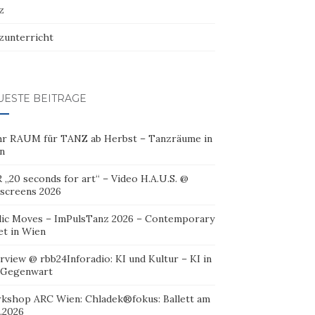
z
zunterricht
UESTE BEITRÄGE
r RAUM für TANZ ab Herbst – Tanzräume in
n
 „20 seconds for art“ – Video H.A.U.S. @
oscreens 2026
lic Moves – ImPulsTanz 2026 – Contemporary
et in Wien
rview @ rbb24Inforadio: KI und Kultur – KI in
 Gegenwart
kshop ARC Wien: Chladek®fokus: Ballett am
.2026