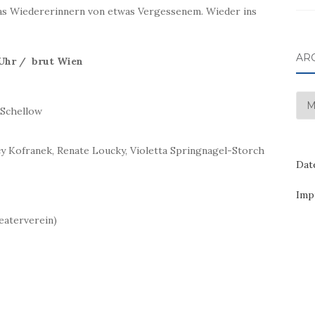
Das Wiedererinnern von etwas Vergessenem. Wieder ins
AR
00 Uhr / brut Wien
Arc
 Schellow
rcy Kofranek, Renate Loucky, Violetta Springnagel-Storch
Dat
Imp
eaterverein)