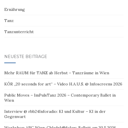
Ernährung
Tanz
Tanzunterricht
NEUESTE BEITRÄGE
Mehr RAUM für TANZ ab Herbst – Tanzräume in Wien
KÖR „20 seconds for art“ – Video H.A.U.S. @ Infoscreens 2026
Public Moves – ImPulsTanz 2026 – Contemporary Ballet in
Wien
Interview @ rbb24Inforadio: KI und Kultur – KI in der
Gegenwart
Workshop ARC Wien: Chladek®fokus: Ballett am 30.5.2026