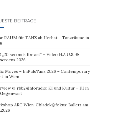
UESTE BEITRÄGE
r RAUM für TANZ ab Herbst – Tanzräume in
n
 „20 seconds for art“ – Video H.A.U.S. @
oscreens 2026
lic Moves – ImPulsTanz 2026 – Contemporary
et in Wien
rview @ rbb24Inforadio: KI und Kultur – KI in
 Gegenwart
kshop ARC Wien: Chladek®fokus: Ballett am
.2026