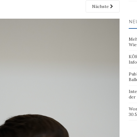
Nächste
NE
Meh
Wie
KÖR
Inf
Pub
Ball
Inte
der
Wor
30.5