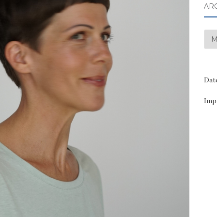
AR
Arc
Dat
Imp