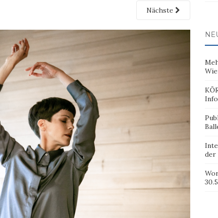
Nächste
NE
Meh
Wie
KÖR
Inf
Pub
Ball
Inte
der
Wor
30.5