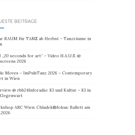
UESTE BEITRÄGE
r RAUM für TANZ ab Herbst – Tanzräume in
n
 „20 seconds for art“ – Video H.A.U.S. @
oscreens 2026
lic Moves – ImPulsTanz 2026 – Contemporary
et in Wien
rview @ rbb24Inforadio: KI und Kultur – KI in
 Gegenwart
kshop ARC Wien: Chladek®fokus: Ballett am
.2026