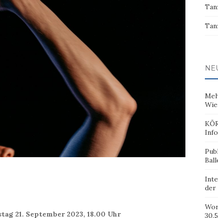
Tan
Tan
NE
Meh
Wie
KÖR
Inf
Pub
Ball
Inte
der
Wor
tag 21. September 2023, 18.00 Uhr
30.5