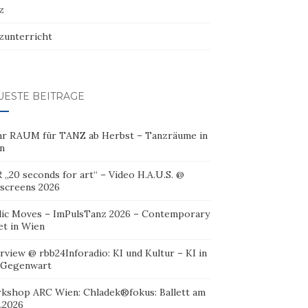
z
zunterricht
UESTE BEITRÄGE
r RAUM für TANZ ab Herbst – Tanzräume in
n
 „20 seconds for art“ – Video H.A.U.S. @
oscreens 2026
lic Moves – ImPulsTanz 2026 – Contemporary
et in Wien
rview @ rbb24Inforadio: KI und Kultur – KI in
 Gegenwart
kshop ARC Wien: Chladek®fokus: Ballett am
.2026