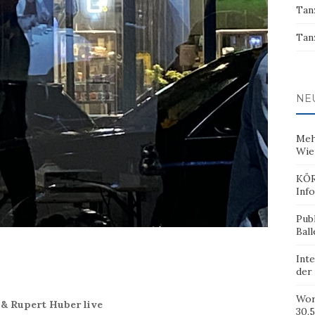
Tan
Tan
NE
Meh
Wie
KÖR
Inf
Pub
Ball
Inte
der
Wor
& Rupert Huber live
30.5