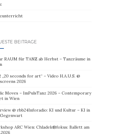
z
zunterricht
UESTE BEITRÄGE
r RAUM für TANZ ab Herbst – Tanzräume in
n
 „20 seconds for art“ – Video H.A.U.S. @
oscreens 2026
lic Moves – ImPulsTanz 2026 – Contemporary
et in Wien
rview @ rbb24Inforadio: KI und Kultur – KI in
 Gegenwart
kshop ARC Wien: Chladek®fokus: Ballett am
.2026