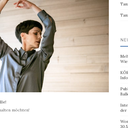
Tan
Tan
NE
Meh
Wie
KÖR
Inf
Pub
Ball
le!
Inte
chalten möchten!
der
Wor
30.5