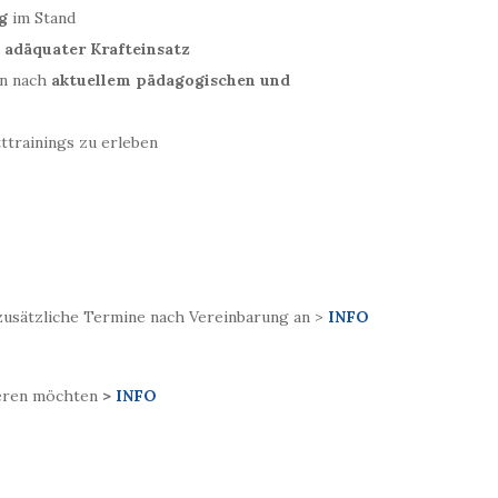
g
im Stand
d
adäquater Krafteinsatz
n nach
aktuellem pädagogischen und
ttrainings zu erleben
 zusätzliche Termine nach Vereinbarung an >
INFO
nieren möchten
>
INFO