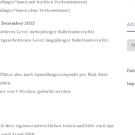
Anfänger*innen mit leichten Vorkenntnissen)
Anfänger*innen ohne Vorkenntnisse)
7. Dezember 2022
AR
ittleres Level, mehrjähriger Ballettunterricht)
rtgeschrittenes Level, langjähriger Ballettunterricht)
Arc
Dat
e Plätze also nach Anmeldungszeitpunkt per Mail. Bitte
ahlen.
Imp
auer von 5 Wochen, gebucht werden.
h über eigenverantwortliches testen und bitte euch das
 euch krank fühlt.