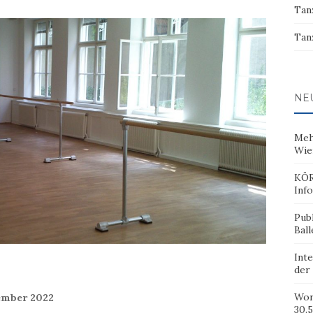
Tan
Tan
NE
Meh
Wie
KÖR
Inf
Pub
Ball
Inte
der
Wor
zember 2022
30.5