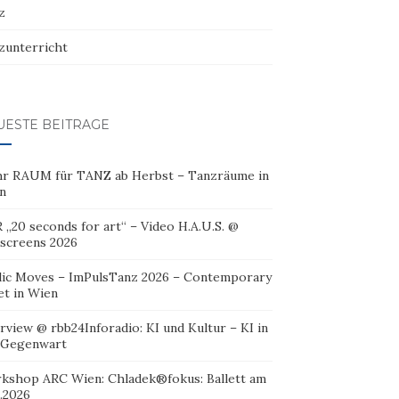
z
zunterricht
UESTE BEITRÄGE
r RAUM für TANZ ab Herbst – Tanzräume in
n
 „20 seconds for art“ – Video H.A.U.S. @
oscreens 2026
lic Moves – ImPulsTanz 2026 – Contemporary
et in Wien
rview @ rbb24Inforadio: KI und Kultur – KI in
 Gegenwart
kshop ARC Wien: Chladek®fokus: Ballett am
.2026