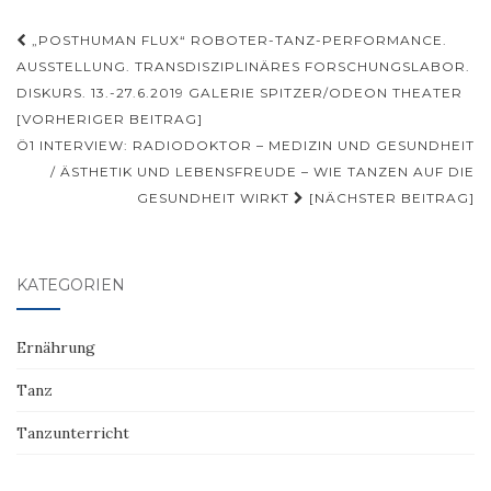
Beitragsnavigation
„POSTHUMAN FLUX“ ROBOTER-TANZ-PERFORMANCE.
AUSSTELLUNG. TRANSDISZIPLINÄRES FORSCHUNGSLABOR.
DISKURS. 13.-27.6.2019 GALERIE SPITZER/ODEON THEATER
[VORHERIGER BEITRAG]
Ö1 INTERVIEW: RADIODOKTOR – MEDIZIN UND GESUNDHEIT
/ ÄSTHETIK UND LEBENSFREUDE – WIE TANZEN AUF DIE
GESUNDHEIT WIRKT
[NÄCHSTER BEITRAG]
KATEGORIEN
Ernährung
Tanz
Tanzunterricht