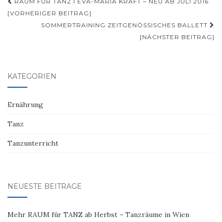
Beitragsnavigation
RAUM FÜR TANZ I EVA-MARIA KRAFT – NEU AB JULI 2016
[VORHERIGER BEITRAG]
SOMMERTRAINING ZEITGENÖSSISCHES BALLETT
[NÄCHSTER BEITRAG]
KATEGORIEN
Ernährung
Tanz
Tanzunterricht
NEUESTE BEITRÄGE
Mehr RAUM für TANZ ab Herbst – Tanzräume in Wien