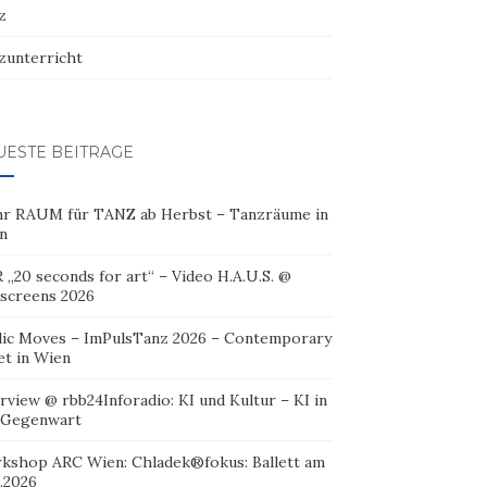
z
zunterricht
UESTE BEITRÄGE
r RAUM für TANZ ab Herbst – Tanzräume in
n
 „20 seconds for art“ – Video H.A.U.S. @
oscreens 2026
lic Moves – ImPulsTanz 2026 – Contemporary
et in Wien
rview @ rbb24Inforadio: KI und Kultur – KI in
 Gegenwart
kshop ARC Wien: Chladek®fokus: Ballett am
.2026