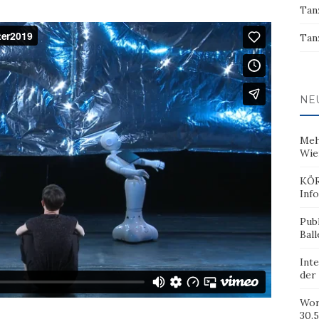
Tan
Tan
NE
Meh
Wie
KÖR
Inf
Pub
Ball
Inte
der
Wor
30.5