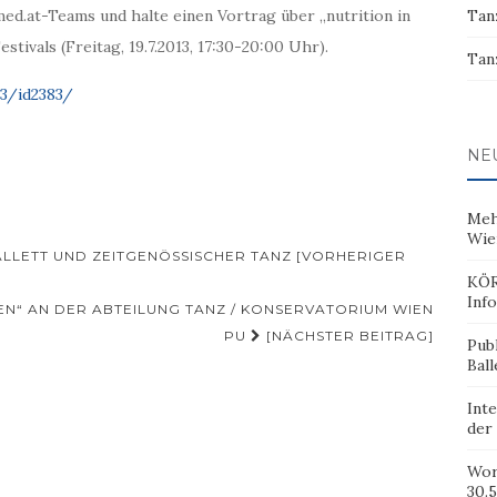
med.at-Teams und halte einen Vortrag über „nutrition in
Tan
tivals (Freitag, 19.7.2013, 17:30-20:00 Uhr).
Tan
3/id2383/
NE
Meh
Wie
LLETT UND ZEITGENÖSSISCHER TANZ [VORHERIGER
KÖR
Inf
N“ AN DER ABTEILUNG TANZ / KONSERVATORIUM WIEN
PU
[NÄCHSTER BEITRAG]
Pub
Ball
Inte
der
Wor
30.5