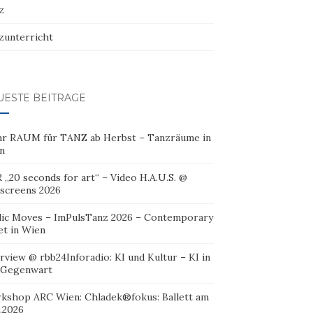
z
zunterricht
UESTE BEITRÄGE
r RAUM für TANZ ab Herbst – Tanzräume in
n
 „20 seconds for art“ – Video H.A.U.S. @
oscreens 2026
lic Moves – ImPulsTanz 2026 – Contemporary
et in Wien
rview @ rbb24Inforadio: KI und Kultur – KI in
 Gegenwart
kshop ARC Wien: Chladek®fokus: Ballett am
.2026