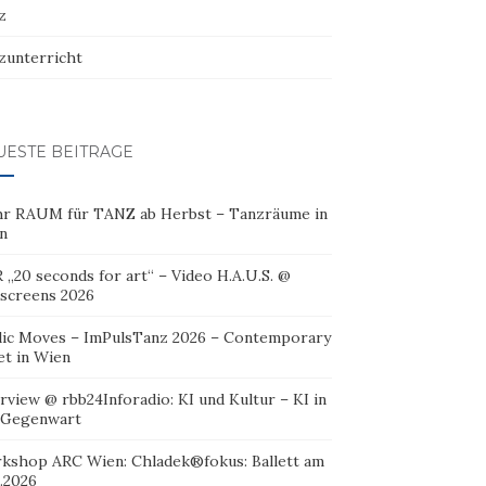
z
zunterricht
UESTE BEITRÄGE
r RAUM für TANZ ab Herbst – Tanzräume in
n
 „20 seconds for art“ – Video H.A.U.S. @
oscreens 2026
lic Moves – ImPulsTanz 2026 – Contemporary
et in Wien
rview @ rbb24Inforadio: KI und Kultur – KI in
 Gegenwart
kshop ARC Wien: Chladek®fokus: Ballett am
.2026