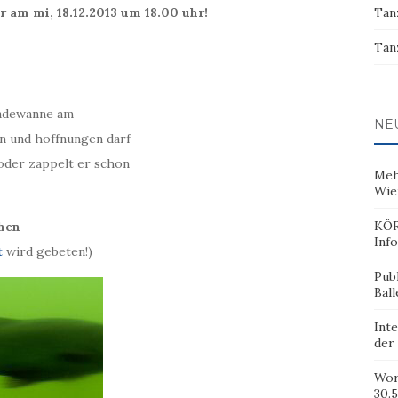
am mi, 18.12.2013 um 18.00 uhr!
Tan
Tan
badewanne am
NE
n und hoffnungen darf
oder zappelt er schon
Meh
Wie
KÖR
hen
Inf
t
wird gebeten!)
Pub
Ball
Inte
der
Wor
30.5