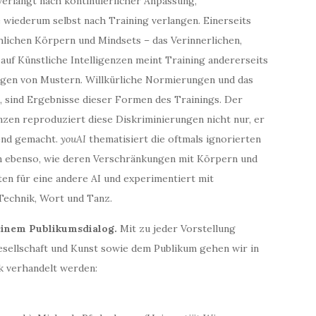
 verlangt nach kontinuierlicher Anpassung,
e wiederum selbst nach Training verlangen. Einerseits
hlichen Körpern und Mindsets – das Verinnerlichen,
uf Künstliche Intelligenzen meint Training andererseits
agen von Mustern. Willkürliche Normierungen und das
es, sind Ergebnisse dieser Formen des Trainings. Der
enzen reproduziert diese Diskriminierungen nicht nur, er
send gemacht.
youAI
thematisiert die oftmals ignorierten
en ebenso, wie deren Verschränkungen mit Körpern und
n für eine andere AI und experimentiert mit
Technik, Wort und Tanz.
 einem Publikumsdialog.
Mit zu jeder Vorstellung
esellschaft und Kunst sowie dem Publikum gehen wir in
ck verhandelt werden: