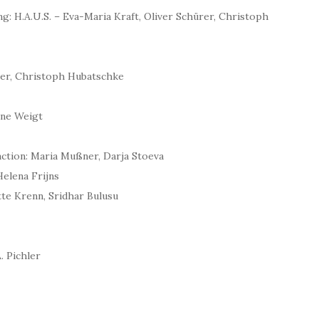
: H.A.U.S. – Eva-Maria Kraft, Oliver Schürer, Christoph
ürer, Christoph Hubatschke
ine Weigt
ction: Maria Mußner, Darja Stoeva
Helena Frijns
te Krenn, Sridhar Bulusu
. Pichler