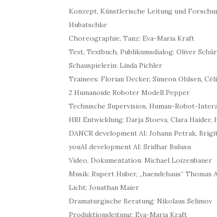
Konzept, Künstlerische Leitung und Forschung
Hubatschke
Choreographie, Tanz: Eva-Maria Kraft
Text, Textbuch, Publikumsdialog: Oliver Sch
Schauspielerin: Linda Pichler
Trainees: Florian Decker, Simeon Ohlsen, Cél
2 Humanoide Roboter Modell Pepper
Technische Supervision, Human-Robot-Intera
HRI Entwicklung: Darja Stoeva, Clara Haider, 
DANCR development AI: Johann Petrak, Brigit
youAI development AI: Sridhar Bulusu
Video, Dokumentation: Michael Loizenbauer
Musik: Rupert Huber, „haendehaus“ Thomas A
Licht: Jonathan Maier
Dramaturgische Beratung: Nikolaus Selimov
Produktionsleitung: Eva-Maria Kraft