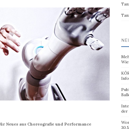
Tan
Tan
NE
Meh
Wie
KÖR
Inf
Pub
Ball
Inte
der
Wor
für Neues aus Choreografie und Performance
30.5