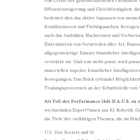
Das Credo der gesellschaftlichen Flexibilität
Effizienzsteigerung und Gleichförmigkeit, di
bedeutet dies das aktive Anpassen von mensc
Konditionieren und Tüchtigmachen. Bezogen a
auch das Ausbilden, Nachweisen und Vorhers
Eintrainieren von Vorurteilen aller Art, Bias
allgegenwärtige Einsatz künstlicher Intellig
verstärkt sie. Und was nicht passt, wird pas
materiellen Aspekte Künstlicher Intelligenz
Bewegungen. Das Stück erkundet Möglichkeite
Trainingsprozessen an der Schnittstelle von 
Als Teil der Performance lädt H.A.U.S. zu
wechselnden Expert*innen aus KI, Robotik, G
die Tiefe der vielfältigen Themen, die im Stü
17.3.: You, Society and AI