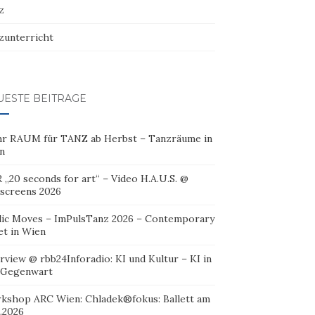
z
zunterricht
UESTE BEITRÄGE
r RAUM für TANZ ab Herbst – Tanzräume in
n
 „20 seconds for art“ – Video H.A.U.S. @
oscreens 2026
lic Moves – ImPulsTanz 2026 – Contemporary
et in Wien
rview @ rbb24Inforadio: KI und Kultur – KI in
 Gegenwart
kshop ARC Wien: Chladek®fokus: Ballett am
.2026