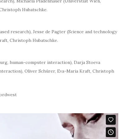
research), Michaela Pfadenhauer (Universtiät Wien,
, Christoph Hubatschke.
sed research), Jesse de Pagter (Science and technology
Kraft, Christoph Hubatschke.
urg, human-computer interaction), Darja Stoeva
teraction), Oliver Schürer, Eva-Maria Kraft, Christoph
 nordwest