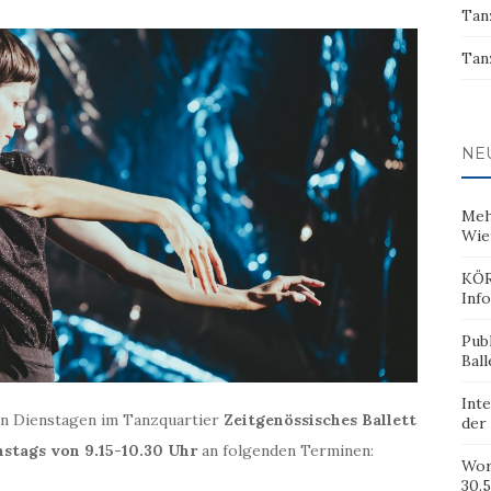
Tan
Tan
NE
Meh
Wie
KÖR
Inf
Pub
Ball
Inte
en Dienstagen im Tanzquartier
Zeitgenössisches Ballett
der
nstags von 9.15-10.30 Uhr
an folgenden Terminen:
Wor
30.5