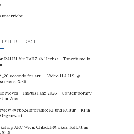
z
zunterricht
UESTE BEITRÄGE
r RAUM für TANZ ab Herbst – Tanzräume in
n
 „20 seconds for art“ – Video H.A.U.S. @
oscreens 2026
lic Moves – ImPulsTanz 2026 – Contemporary
et in Wien
rview @ rbb24Inforadio: KI und Kultur – KI in
 Gegenwart
kshop ARC Wien: Chladek®fokus: Ballett am
.2026