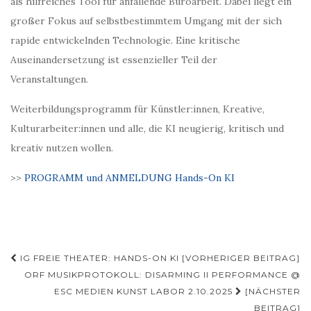
als hilfreiches Tool für anfallende Büroarbeit. Dabei liegt ein
großer Fokus auf selbstbestimmtem Umgang mit der sich
rapide entwickelnden Technologie. Eine kritische
Auseinandersetzung ist essenzieller Teil der
Veranstaltungen.
Weiterbildungsprogramm für Künstler:innen, Kreative,
Kulturarbeiter:innen und alle, die KI neugierig, kritisch und
kreativ nutzen wollen.
>>
PROGRAMM und ANMELDUNG Hands-On KI
Beitragsnavigation
IG FREIE THEATER: HANDS-ON KI [VORHERIGER BEITRAG]
ORF MUSIKPROTOKOLL: DISARMING II PERFORMANCE @
ESC MEDIEN KUNST LABOR 2.10.2025
[NÄCHSTER
BEITRAG]