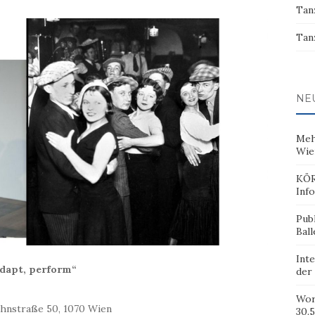
Tan
Tan
NE
Meh
Wie
KÖR
Inf
Pub
Ball
Inte
adapt, perform“
der
Wor
ahnstraße 50, 1070 Wien
30.5