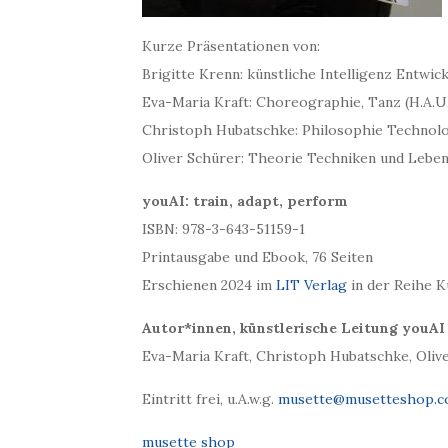
Kurze Präsentationen von:
Brigitte Krenn: künstliche Intelligenz Entwic
Eva-Maria Kraft: Choreographie, Tanz (H.A.U.
Christoph Hubatschke: Philosophie Technologi
Oliver Schürer: Theorie Techniken und Lebens
youAI: train, adapt, perform
ISBN: 978-3-643-51159-1
Printausgabe und Ebook, 76 Seiten
Erschienen 2024 im
LIT Verlag
in der Reihe K
Autor*innen, künstlerische Leitung youAI
Eva-Maria Kraft, Christoph Hubatschke, Olive
Eintritt frei, u.A.w.g.
musette@musetteshop.
musette shop