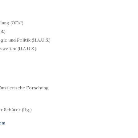
klung (OFAI)
S.)
e und Politik (H.A.U.S.)
welten (H.A.U.S.)
ünstlerische Forschung
r Schürer (Hg.)
com