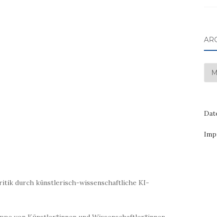
AR
Arc
Dat
Imp
ritik durch künstlerisch-wissenschaftliche KI-
ruppe von Künstler*innen und Wissenschaftler*innen