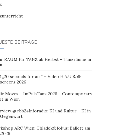
z
zunterricht
UESTE BEITRÄGE
r RAUM für TANZ ab Herbst – Tanzräume in
n
 „20 seconds for art“ – Video H.A.U.S. @
oscreens 2026
lic Moves – ImPulsTanz 2026 – Contemporary
et in Wien
rview @ rbb24Inforadio: KI und Kultur – KI in
 Gegenwart
kshop ARC Wien: Chladek®fokus: Ballett am
.2026