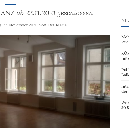
NZ ab 22.11.2021 geschlossen
NE
von
, 22. November 2021
Eva-Maria
Meh
Wie
KÖR
Inf
Pub
Ball
Inte
der
Wor
30.5