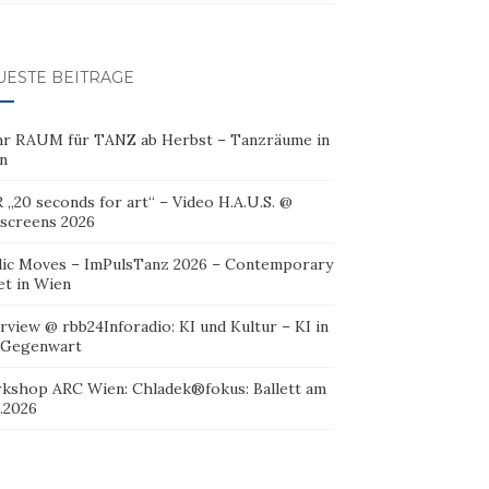
UESTE BEITRÄGE
r RAUM für TANZ ab Herbst – Tanzräume in
n
 „20 seconds for art“ – Video H.A.U.S. @
oscreens 2026
lic Moves – ImPulsTanz 2026 – Contemporary
et in Wien
rview @ rbb24Inforadio: KI und Kultur – KI in
 Gegenwart
kshop ARC Wien: Chladek®fokus: Ballett am
.2026