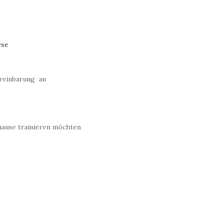
rse
ereinbarung an
uhause trainieren möchten