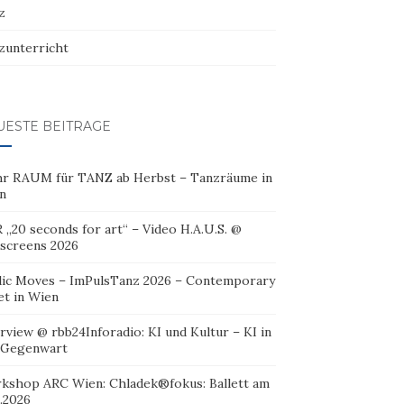
z
zunterricht
UESTE BEITRÄGE
r RAUM für TANZ ab Herbst – Tanzräume in
n
 „20 seconds for art“ – Video H.A.U.S. @
oscreens 2026
lic Moves – ImPulsTanz 2026 – Contemporary
et in Wien
rview @ rbb24Inforadio: KI und Kultur – KI in
 Gegenwart
kshop ARC Wien: Chladek®fokus: Ballett am
.2026