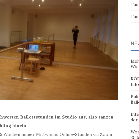
Tan
Tan
NE
Meh
Wie
KÖR
Inf
Pub
Ball
Inte
chwerten Ballettstunden im Studio aus, also tanzen
der
hling hinein!
Wor
ür 5 Wochen immer Mittwochs Online-Stunden via Zoom
30.5