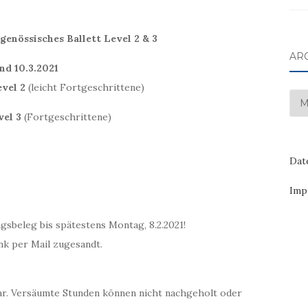
enössisches Ballett Level 2 & 3
AR
und 10.3.2021
evel 2
(leicht Fortgeschrittene)
Arc
vel 3
(Fortgeschrittene)
Dat
Imp
ngsbeleg bis spätestens Montag, 8.2.2021!
k per Mail zugesandt.
bar. Versäumte Stunden können nicht nachgeholt oder