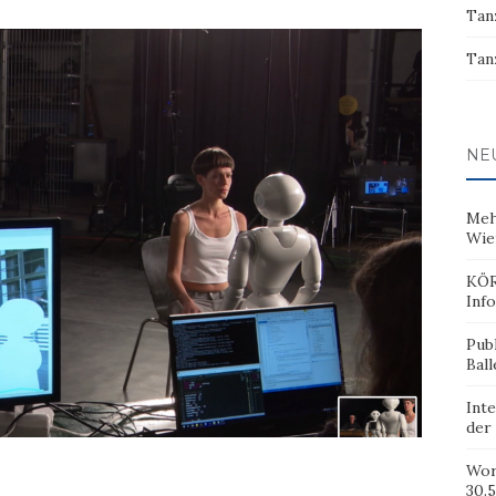
Tan
Tan
NE
Meh
Wie
KÖR
Inf
Pub
Ball
Inte
der
Wor
30.5