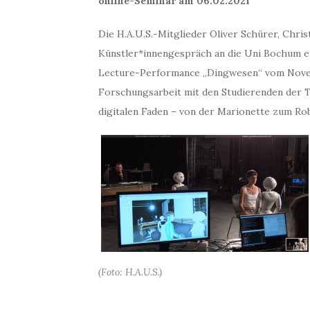
online-Seminar am 06.02.2021
Die H.A.U.S.-Mitglieder Oliver Schürer, Chri
Künstler*innengespräch an die Uni Bochum ei
Lecture-Performance „Dingwesen“ vom Novem
Forschungsarbeit mit den Studierenden der 
digitalen Faden – von der Marionette zum Rob
(Foto: H.A.U.S.)