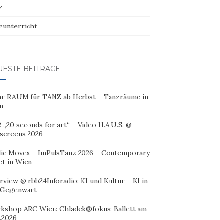
z
zunterricht
UESTE BEITRÄGE
r RAUM für TANZ ab Herbst – Tanzräume in
n
 „20 seconds for art“ – Video H.A.U.S. @
oscreens 2026
lic Moves – ImPulsTanz 2026 – Contemporary
et in Wien
rview @ rbb24Inforadio: KI und Kultur – KI in
 Gegenwart
kshop ARC Wien: Chladek®fokus: Ballett am
.2026