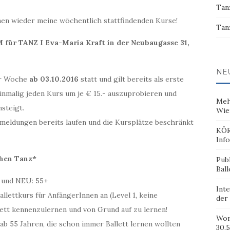
Tan
nen wieder meine wöchentlich stattfindenden Kurse!
Tan
ür TANZ I Eva-Maria Kraft in der Neubaugasse 31,
NE
er Woche
ab 03.10.2016
statt und gilt bereits als erste
einmalig jeden Kurs um je € 15.- auszuprobieren und
Meh
steigt.
Wie
Anmeldungen bereits laufen und die Kursplätze beschränkt
KÖR
Inf
chen Tanz*
Pub
Ball
 3 und NEU: 55+
Inte
llettkurs für AnfängerInnen an (Level 1, keine
der
lett kennenzulernen und von Grund auf zu lernen!
Wor
 ab 55 Jahren, die schon immer Ballett lernen wollten
30.5