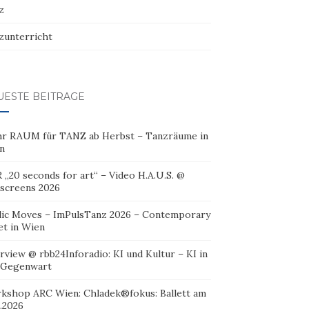
z
zunterricht
UESTE BEITRÄGE
r RAUM für TANZ ab Herbst – Tanzräume in
n
 „20 seconds for art“ – Video H.A.U.S. @
oscreens 2026
lic Moves – ImPulsTanz 2026 – Contemporary
et in Wien
rview @ rbb24Inforadio: KI und Kultur – KI in
 Gegenwart
kshop ARC Wien: Chladek®fokus: Ballett am
.2026