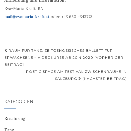
Anmeldung und Information:
Eva-Maria Kraft, BA
mail@evamaria-kraft.at
oder +43 650 4343773
Beitragsnavigation
RAUM FÜR TANZ: ZEITGENÖSSISCHES BALLETT FÜR
ERWACHSENE – VIDEOKURSE AB 20.4.2020 [VORHERIGER
BEITRAG]
POETIC SPACE AM FESTIVAL ZWISCHENRÄUME IN
SALZBURG
[NÄCHSTER BEITRAG]
KATEGORIEN
Ernährung
Tanz