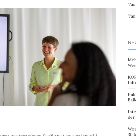
Tan
Tan
NE
Meh
Wie
KÖR
Inf
Pub
Ball
Inte
der
Wor
30.5
einer ausgewogenen Ernährung veranschaulicht,