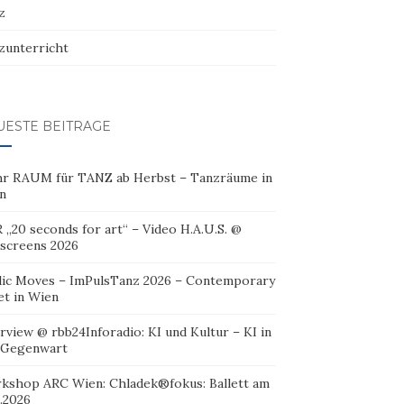
z
zunterricht
UESTE BEITRÄGE
r RAUM für TANZ ab Herbst – Tanzräume in
n
 „20 seconds for art“ – Video H.A.U.S. @
oscreens 2026
lic Moves – ImPulsTanz 2026 – Contemporary
et in Wien
rview @ rbb24Inforadio: KI und Kultur – KI in
 Gegenwart
kshop ARC Wien: Chladek®fokus: Ballett am
.2026